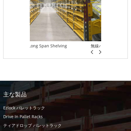
helving
無線パレットシャトルシステム
Superl
主な製品
Ezlock パレットラック
Drive In Pallet Racks
ティアドロップ パレットラック