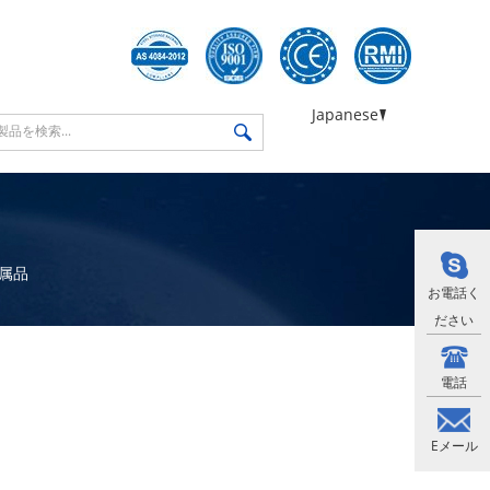
Japanese
属品
お電話く
ださい
電話
Eメール