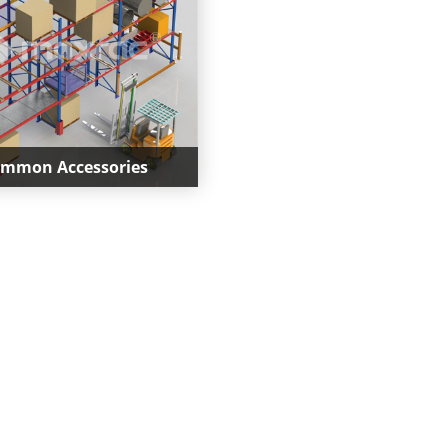
mmon Accessories
mmon Accessories
ac provide high quality
ries for pallet racking , the
lowing are our common
accessori...
もっと見る