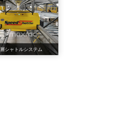
層シャトルシステム
層シャトルシステム
c(Speedlogの一種類)多層ミニ
シャトルシステム(多層
shuttle)は、パレット、コンテ
ナ、ダンボー...
もっと見る