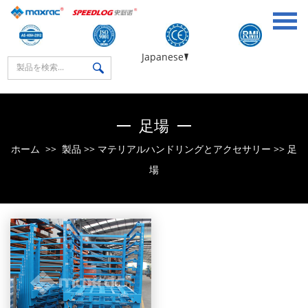
Japanese
足場
ホーム
>>
製品
>>
マテリアルハンドリングとアクセサリー
>>
足
場