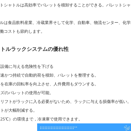
シャトルは高効率でパレットを積卸することができる。パレットシャトルの走行速度
ルは食品飲料産業、冷蔵業界そして化学、自動車、物流センター、化学
働コストも節約します。
ャトルラックシステムの優れ性
員と設備に与える危険性を下げる
、高速かつ持続で自動的荷を積卸、パレットを整理する。
効率を在庫の回転率を向上させ、人件費用もダウンする。
サイズのパレットの使用が可能。
ークリフトがラックに入る必要がないため、ラックに与える損傷率が低い
コストが大幅削減する。
ck パレットラック
（－25℃）の環境まで，冷凍庫で使用できます。