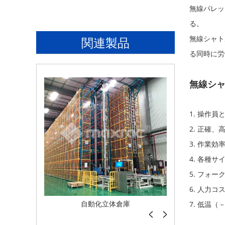
無線パレット
る。
無線シャト
関連製品
る同時に労
無線シ
1. 操作
2. 正確
3. 作業
4. 各種
5. フォ
6. 人力
倉庫
Common Accessories
Superlo
7. 低温