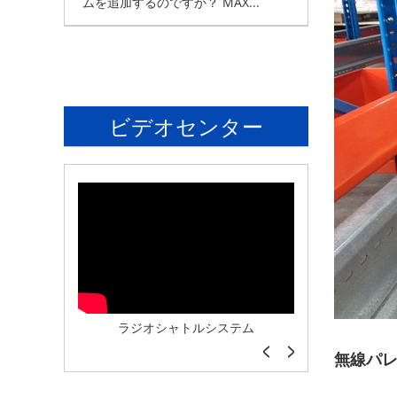
ムを追加するのですか？ MAX...
ビデオセンター
システム
倉庫自動倉庫システム
スチー
無線パ