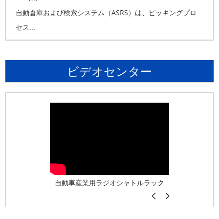
自動倉庫および検索システム（ASRS）は、ピッキングプロ
セス...
ビデオセンター
ザニン
自動車産業用ラジオシャトルラック
倉庫自